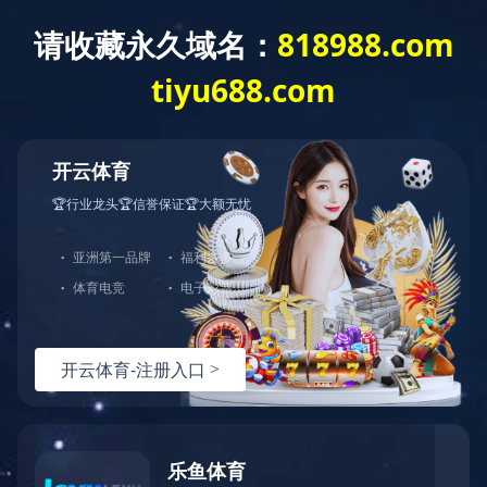
24小时咨询热线：
15092351666
产品中心
首页
/
产品
/
触变润滑剂
分类