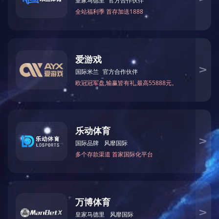
电话： 15092351666
电话： 18653305198
电话： 13355210058
网址： www.montreal-intl.com
地址：山东省淄博市淄川区磁村工业园
手机官网
微信扫一扫
Copyright © 2023-2043 华体会官方网页版 All Rights Reserved.