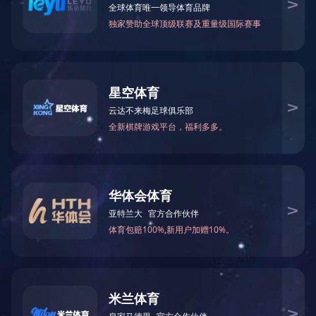
增稠剂
服务电话：
15092351666
华体会官方网页版